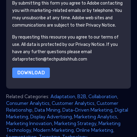
By submitting this form you agree to
Adobe
contacting
you with marketing-related emails or by telephone. You
may unsubscribe at any time.
Adobe
web sites and
communications are subject to their Privacy Notice.
By requesting this resource you agree to our terms of
use. All data is protected by our
Privacy Notice
. If you
have any further questions please email
dataprotection@techpublishhub.com
DOWNLOAD
Related Categories:
Adaptation
,
B2B
,
Collaboration
,
Consumer Analytics
,
Customer Analytics
,
Customer
Relationship
,
Data Mining
,
Data-Driven Marketing
,
Digital
Marketing
,
Display Advertising
,
Marketing Analytics
,
Marketing Innovation
,
Marketing Strategy
,
Marketing
Technology
,
Modern Marketing
,
Online Marketing
,
Segmentation
,
Targeting
,
Technology