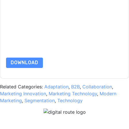
By submitting this form you agree to
DocuSign
contacting
you with marketing-related emails or by telephone. You may
unsubscribe at any time.
DocuSign
web sites and
communications are subject to their Privacy Notice.
By requesting this resource you agree to our terms of use. All
data is protected by our
Privacy Notice
. If you have any
further questions please email
dataprotection@techpublishhub.com
DOWNLOAD
Related Categories:
Adaptation
,
B2B
,
Collaboration
,
Marketing Innovation
,
Marketing Technology
,
Modern
Marketing
,
Segmentation
,
Technology